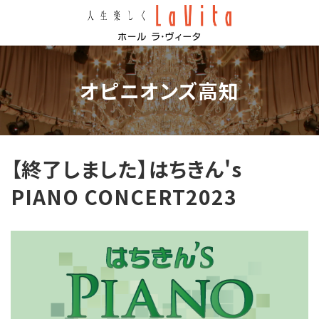
コ
ナ
ン
ビ
テ
ゲ
ン
ー
ツ
シ
へ
ョ
オピニオンズ高知
ス
ン
キ
に
ッ
移
プ
動
【終了しました】はちきん's
PIANO CONCERT2023